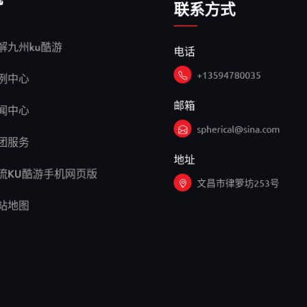
电话
解九州ku酷游
+13594780035
例中心
邮箱
闻中心
spherical@sina.com
团服务
地址
流KU酷游手机网页版
文昌市律箩坊253号
站地图