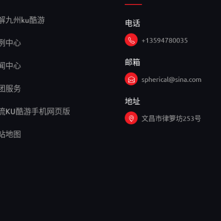
电话
解九州ku酷游
+13594780035
例中心
邮箱
闻中心
spherical@sina.com
团服务
地址
流KU酷游手机网页版
文昌市律箩坊253号
站地图