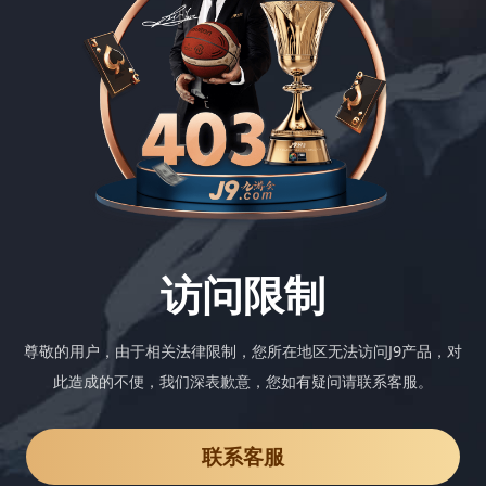
访问限制
尊敬的用户，由于相关法律限制，您所在地区无法访问J9产品，对
此造成的不便，我们深表歉意，您如有疑问请联系客服。
联系客服