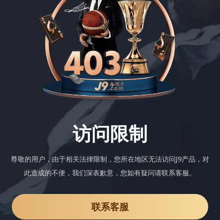
访问限制
尊敬的用户，由于相关法律限制，您所在地区无法访问J9产品，对
此造成的不便，我们深表歉意，您如有疑问请联系客服。
联系客服